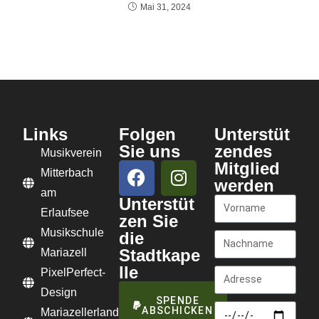
Mai 31, 2024
Links
Folgen
Unterstüt
Sie uns
zendes
Musikverein
Mitglied
Mitterbach
werden
am
Unterstüt
Erlaufsee
zen Sie
Musikschule
die
Stadtkape
Mariazell
lle
PixelPerfect-
Design
SPENDE
ABSCHICKEN
Mariazellerland-